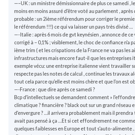
—–UK : un ministre démissionnaire de plus ce samedi , le
moins en moins assuré d’être voté au parlement , après c
probable : un 2ième référendum pour corriger le premier
le référendum !!!) ce qui va laisser un pays très divisé …
—-Italie : après 6 mois de gvt keynésien , annonce de ce 
corrigé à – 0,1% ; visiblement, le choc de confiance n’a pa
ième trim ( et les crispations de la France ne va pas les aid
infrastructures mais encore faut-il que les entreprises 
exemple vécu: une entreprise italienne vient travailler 
respecte pas les notes de calcul , continue les travaux a
tout cela parce qu’elle est moins chère et que l’on est obl
—-France : que dire après ce samedi ?
Bcp d’intellectuels se demandent comment » l’effondrem
climatique ? financière ? black out sur un grand réseau 
d’envergure ? …il arrivera probablement mais il prendra
avait pas pensé à ça …Et si cet effondrement ne commenç
quelques faiblesses en Europe et tout s’auto-alimente . A