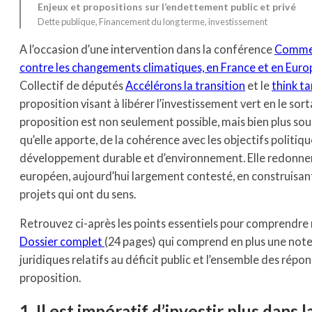
Enjeux et propositions sur l’endettement public et privé
Dette publique
, 
Financement du long terme
, 
investissement
A l’occasion d’une intervention dans la conférence
Comment
contre les changements climatiques, en France et en Euro
Collectif de députés
Accélérons la transition
et le
think t
proposition visant à libérer l’investissement vert en le sorta
proposition est non seulement possible, mais bien plus so
qu’elle apporte, de la cohérence avec les objectifs politi
développement durable et d’environnement. Elle redonnerai
européen, aujourd’hui largement contesté, en construisant 
projets qui ont du sens.
Retrouvez ci-après les points essentiels pour comprendre 
Dossier complet
(24 pages) qui comprend en plus une note
juridiques relatifs au déficit public et l’ensemble des rép
proposition.
1. Il est impératif d’investir plus dans 