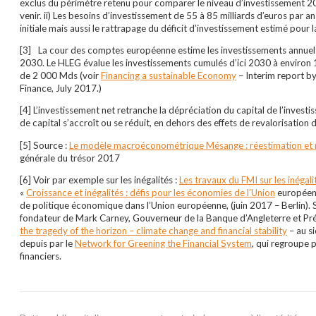
exclus du périmètre retenu pour comparer le niveau d’investissement 2017
venir. ii) Les besoins d’investissement de 55 à 85 milliards d’euros par 
initiale mais aussi le rattrapage du déficit d’investissement estimé pou
[3]
La cour des comptes européenne estime les investissements annuels
2030. Le HLEG évalue les investissements cumulés d’ici 2030 à environ 1
de 2 000 Mds (voir
Financing a sustainable Economy
– Interim report b
Finance, July 2017.)
[4] L’investissement net retranche la dépréciation du capital de l’investis
de capital s’accroît ou se réduit, en dehors des effets de revalorisation 
[5] Source :
Le modèle macroéconométrique Mésange : réestimation et 
générale du trésor 2017
[6] Voir par exemple sur les inégalités :
Les travaux du FMI sur les inégalit
«
Croissance et inégalités : défis pour les économies de l’Union
européen
de politique économique dans l’Union européenne, (juin 2017 – Berlin). S
fondateur de Mark Carney, Gouverneur de la Banque d’Angleterre et Prés
the tragedy of the horizon – climate change and financial stability
– au si
depuis par le
Network for Greening the Financial System
, qui regroupe 
financiers.