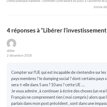
Dette publique italienne : comment contraindre un pays à l’austérité en 
Soirée dé
4 réponses à “Libérer l’investissement
didier
2 décembre 2018
Compter sur l’UE qui est incapable de s’entendre sur le
pays membres ? le dumping social ? dont certains pays s
sera-t-elle dans 5 ans ? 10 ans ? cette UE ….
Je vous admire , à continuer à écrire des choses (un vra
Français ne comprennent rien ( moi compris ) alors que la
parlais dans mon post précédent , sont dans une impass