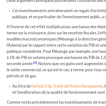
Deux arguments principaux justifieraient l’utilisation des m
Ces investissements entraîneraient un regain d’activit
publique, et en particulier de l’investissement public, a u
A l’inverse de cet effet multiplicateur, une baisse des dép
terme sur la croissance, donc sur les recettes fiscales. L’ef
modèles macroéconomiques (Mésange à la direction génér
l’Ademe) par le rapport entre cette variation du PIB et un
publique considérée. Pour Mésange, par exemple, une haus
à 1% de PIB en volume provoque une hausse du PIB de 1,31
[5]
seconde année
. Notons que ces gains sont augmentés s
le solde commercial, ce qui est le cas, à terme, pour tous
pétrole et de gaz.
Au titre de
l’article 3 du Traité de l’Union Européenne
,
et l’amélioration de la qualité de l’environnement sont
Comme notés précédemment les investissements de transit