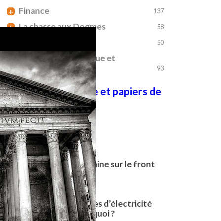
Finance
+
137
La chasse aux Dogmes
+
58
Le temps des crises
+
50
Transition écologique et
+
énergétique
93
Bibliothèque et papiers de
référence
Les plus lus
Que se passe-t-il en Chine sur le front
de la décarbonation ?
07/10/2025
Coût et prix des sources d’électricité
bas-carbone : qui paie quoi ?