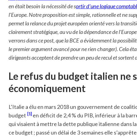
en était besoin la nécessité de s
ortir d’une logique comptab
l’Europe. Notre proposition est simple, rationnelle et ne su
permet la relance du projet européen orienté vers la transit
clairement stratégique, au vu de la dépendance de l’Europ
verrons dans ce post, que la BCE a évidemment la possibilité
le premier argument avancé pour ne rien changer). Cela é
dirigeants acceptent de prendre un peu de recul et sortent d
Le refus du budget italien ne s
économiquement
L’Italie a élu en mars 2018 un gouvernement de coaliti
[1]
budget
en déficit de 2,4 % du PIB, inférieur à la b
qui visaient à mettre la dette publique italienne dans 
ce budget ; passé un délai de 3 semaines elle s’apprêt