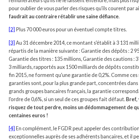
rémunérateurs qu’ils ne le laissent entendre, mais plus risq
pour oublier de vous parler des risques qu’ils courent par ai
faudrait au contraire rétablir une saine défiance
.
[2]
Plus 70 000 euros pour un éventuel compte titres.
[3]
Au 31 décembre 2014, ce montant s’établit à 3 131 milli
répartis de la manière suivante : Garantie des dépôts : 2 95
Garantie des titres : 135 millions, Garantie des cautions : 3
3 milliards, rapportés aux 1500 milliards de dépôts consti
fin 2015, ne forment qu’une garantie de 0,2%. Comme ce
garanties sont, pour la plus grande part, concentrées dans
grands groupes bancaires français, la garantie correspond
l’ordre de 0,6%, si un seul de ces groupes fait défaut.
Bref,
risquez de tout perdre, moins un dédommagement de q
centaines euros !
[4]
En complément, le FGDR peut appeler des contributio
exceptionnelles auprès de ses adhérents bancaires, et il p