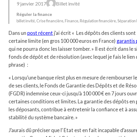
9 janvier 2017
Billet invité
Réguler la finance
billet invité
, 
Crise financière
, 
Finance
, 
Régulation financière
, 
Séparation
Dans un
post récent
j’ai écrit « Les dépôts des clients son
certaine limite (en gros 100 000 euros en France)
garantis 
qui ne pourra donc les laisser tomber. » Il est écrit dans le 
fonds de dépôt et de résolution (avec lequel je fais le lien
phrase) :
« Lorsqu’une banque n’est plus en mesure de rembourser l
de ses clients, le Fonds de Garantie des Dépôts et de Réso
(FGDR) indemnise ceux-ci jusqu’à 100 000 € en 7 jours ouvr
certaines conditions et limites. La garantie des dépôts e
les déposants, contribue à entretenir la confiance et à assu
stabilité du système bancaire. »
J’aurais dû préciser que l’ Etat est en fait incapable d’assur