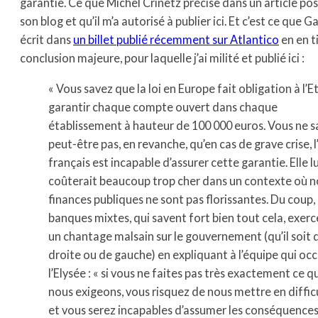
garantie. Ce que Michel Crinetz précise dans un article po
son blog et qu’il m’a autorisé à publier ici. Et c’est ce que 
écrit dans
un billet publié récemment sur Atlantico
en en t
conclusion majeure, pour laquelle j’ai milité et publié ici :
« Vous savez que la loi en Europe fait obligation à l’E
garantir chaque compte ouvert dans chaque
établissement à hauteur de 100 000 euros. Vous ne 
peut-être pas, en revanche, qu’en cas de grave crise, l
français est incapable d’assurer cette garantie. Elle lu
coûterait beaucoup trop cher dans un contexte où n
finances publiques ne sont pas florissantes. Du coup, 
banques mixtes, qui savent fort bien tout cela, exer
un chantage malsain sur le gouvernement (qu’il soit 
droite ou de gauche) en expliquant à l’équipe qui oc
l’Elysée : « si vous ne faites pas très exactement ce q
nous exigeons, vous risquez de nous mettre en diffic
et vous serez incapables d’assumer les conséquences