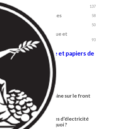
Finance
+
137
La chasse aux Dogmes
+
58
Le temps des crises
+
50
Transition écologique et
+
énergétique
93
Bibliothèque et papiers de
référence
Les plus lus
Que se passe-t-il en Chine sur le front
de la décarbonation ?
07/10/2025
Coût et prix des sources d’électricité
bas-carbone : qui paie quoi ?