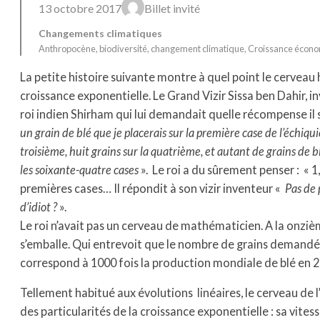
13 octobre 2017
Billet invité
Changements climatiques
Anthropocène
, 
biodiversité
, 
changement climatique
, 
Croissance écon
La petite histoire suivante montre à quel point le cerveau 
croissance exponentielle. Le Grand Vizir Sissa ben Dahir, 
roi indien Shirham qui lui demandait quelle récompense il s
un grain de blé que je placerais sur la première case de l’échiqu
troisième, huit grains sur la quatrième, et autant de grains de bl
les soixante-quatre cases
». Le roi a du sûrement penser : « 1, 
premières cases… Il répondit à son vizir inventeur «
Pas de 
d’idiot ?
».
Le roi n’avait pas un cerveau de mathématicien. A la onzièm
s’emballe. Qui entrevoit que le nombre de grains demandé
correspond à 1000 fois la production mondiale de blé en 2
Tellement habitué aux évolutions linéaires, le cerveau 
des particularités de la croissance exponentielle : sa vites