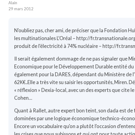
Alain
29 mars 2012
N’oubliez pas, cher ami, de préciser que la Fondation H
les multinationales L’Oréal –
http://fr.transnationale.or
produit de l’électricité à 74% nucléaire –
http://fr.trans
Il serait également dommage de ne pas signaler que M
Economique pour le Développement Durable entité du mi
également pour la DARES, dépendant du Ministère de l’
62K€..Elle a très vite su saisir les opportunités, Miren. Dé
« réflexion » Dexia-local, avec un des experts que cite l
Cohen…
Quant à Rallet, autre expert bon teint, son dada est de
dominées par une logique économique technico-économ
Encore un vocabulaire qu’on a plutôt l’occasion d’ente
les crises que nous subissons et qui ont pour toute acti