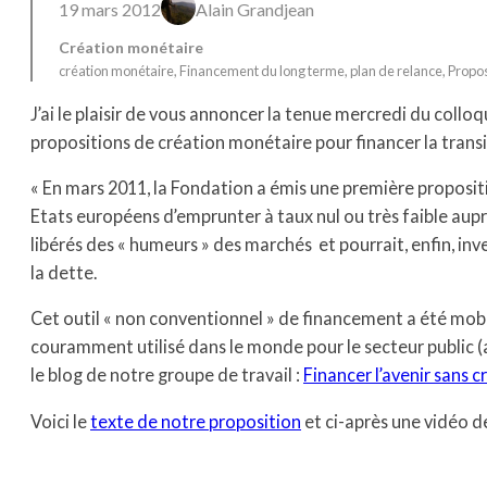
19 mars 2012
Alain Grandjean
Création monétaire
création monétaire
, 
Financement du long terme
, 
plan de relance
, 
Propos
J’ai le plaisir de vous annoncer la tenue mercredi du collo
propositions de création monétaire pour financer la trans
« En mars 2011, la Fondation a émis une première proposition
Etats européens d’emprunter à taux nul ou très faible auprè
libérés des « humeurs » des marchés et pourrait, enfin, inve
la dette.
Cet outil « non conventionnel » de financement a été mobil
couramment utilisé dans le monde pour le secteur public (a
le blog de notre groupe de travail :
Financer l’avenir sans c
Voici le
texte de notre proposition
et ci-après une vidéo d