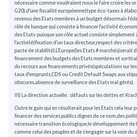
nécessaire comme voudraient nous le faire croire les o
G20),d’une fiscalité européenne(type éco-taxes à élabo
revenus des Etats membres à un budget désormais fédér
rôle de banque qui consiste à financer l’activité écon
des Etats-puisque son rôle actuel consiste simplement 
l’activité(fixation d’un taux directeur,respect des critè
pacte de stabilité).L’Europe(les Etats # marchés)serait 
financement des budgets des Etats membres et sortirait
du recours aux financements privés(spéculations sur les
taux d’emprunts,CDS ou Credit Default Swaps aux stipu
obscures,absence de surveillance des Etats mal gérés).
III) La direction actuelle : défauts sur les dettes et Krac
Outre le gain qui en résulterait pour les Etats cela leur 
financer des services publics dignes de ce nom,des polit
nécessaire transition écologique,le développement de 
comme celui des peuples et de s’engager sur la voie d