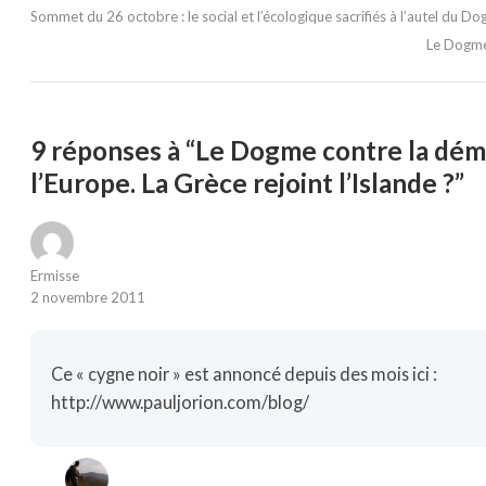
Sommet du 26 octobre : le social et l’écologique sacrifiés à l’autel du D
Le Dogme 
9 réponses à “Le Dogme contre la démo
l’Europe. La Grèce rejoint l’Islande ?”
Ermisse
2 novembre 2011
Ce « cygne noir » est annoncé depuis des mois ici :
http://www.pauljorion.com/blog/