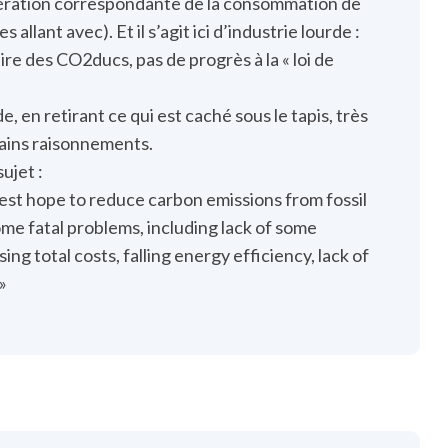
élération correspondante de la consommation de
allant avec). Et il s’agit ici d’industrie lourde :
re des CO2ducs, pas de progrès à la « loi de
, en retirant ce qui est caché sous le tapis, très
rtains raisonnements.
sujet :
est hope to reduce carbon emissions from fossil
ome fatal problems, including lack of some
g total costs, falling energy efficiency, lack of
»