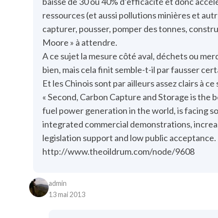
baisse de 30 ou 40% d’efficacité et donc acc
ressources (et aussi pollutions minières et autres 
capturer, pousser, pomper des tonnes, construi
Moore » à attendre.
A ce sujet la mesure côté aval, déchets ou merde
bien, mais cela finit semble-t-il par fausser ce
Et les Chinois sont par ailleurs assez clairs à ce 
« Second, Carbon Capture and Storage is the b
fuel power generation in the world, is facing s
integrated commercial demonstrations, increasin
legislation support and low public acceptance. 
http://www.theoildrum.com/node/9608
admin
13 mai 2013