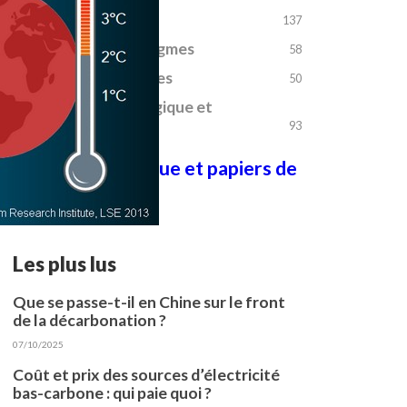
Finance
+
137
La chasse aux Dogmes
+
58
Le temps des crises
+
50
Transition écologique et
+
énergétique
93
Bibliothèque et papiers de
référence
Les plus lus
Que se passe-t-il en Chine sur le front
de la décarbonation ?
07/10/2025
Coût et prix des sources d’électricité
bas-carbone : qui paie quoi ?