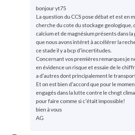
bonjour yt75
La question du CCS pose débat et est en m
cherche du cote du stockage geologique, de
calcium et de magnésium présents dans la p
que nous avons intéret à accélérer la rec
ce stade il y a bcp d’incertitudes.
Concernant vos premières remarques je ne 
en évidence un risque et essaie de le chiffre
a d’autres dont principalement le transpor
Et on est bien d’accord que pour le mome
engagés dans la lutte contre le chngt clim
pour faire comme si c’était impossible!
bien à vous
AG