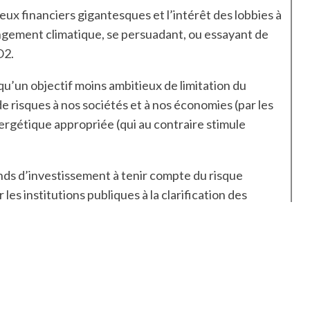
jeux financiers gigantesques et l’intérêt des lobbies à
angement climatique, se persuadant, ou essayant de
O2.
u’un objectif moins ambitieux de limitation du
e risques à nos sociétés et à nos économies (par les
ergétique appropriée (qui au contraire stimule
fonds d’investissement à tenir compte du risque
 les institutions publiques à la clarification des