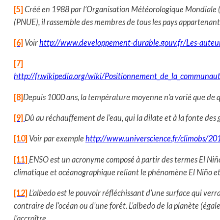
[5]
Créé en 1988 par l’Organisation Météorologique Mondiale
(PNUE), il rassemble des membres de tous les pays appartenant 
[6]
Voir
http://www.developpement-durable.gouv.fr/Les-auteu
[7]
http://fr.wikipedia.org/wiki/Positionnement_de_la_commun
[8]
Depuis 1000 ans, la température moyenne n’a varié que de q
[9]
Dû au réchauffement de l’eau, qui la dilate et à la fonte des 
[10]
Voir par exemple
http://www.universcience.fr/climobs/20
[11]
ENSO est un acronyme composé à partir des termes El Niño 
climatique et océanographique reliant le phénomène El Niño et l
[12]
L’albedo est le pouvoir réfléchissant d’une surface qui verr
contraire de l’océan ou d’une forêt. L’albedo de la planète (éga
l’accroître.