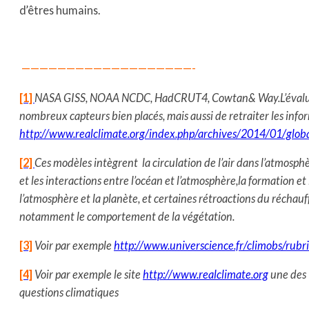
d’êtres humains.
———————————————————-
[1]
NASA GISS, NOAA NCDC, HadCRUT4, Cowtan& Way.L’évaluati
nombreux capteurs bien placés, mais aussi de retraiter les inform
http://www.realclimate.org/index.php/archives/2014/01/gl
[2]
Ces modèles intègrent la circulation de l’air dans l’atmosphèr
et les interactions entre l’océan et l’atmosphère,la formation e
l’atmosphère et la planète, et certaines rétroactions du réchauff
notamment le comportement de la végétation.
[3]
Voir par exemple
http://www.universcience.fr/climobs/rub
[4]
Voir par exemple le site
http://www.realclimate.org
une des 
questions climatiques