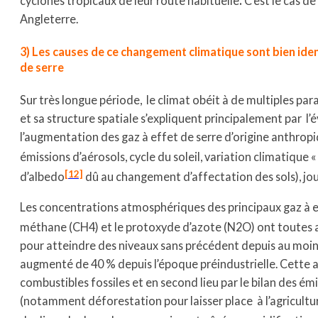
cyclones tropicaux de leur route habituelle
.
C’est le cas d
Angleterre.
3) Les causes de ce changement climatique sont bien identi
de serre
Sur très longue période, le climat obéit à de multiples pa
et sa structure spatiale s’expliquent principalement par l
l’augmentation des gaz à effet de serre d’origine anthropi
émissions d’aérosols, cycle du soleil, variation climatique
[12]
d’albedo
dû au changement d’affectation des sols), jo
Les concentrations atmosphériques des principaux gaz à ef
méthane (CH4) et le protoxyde d’azote (N2O) ont toutes 
pour atteindre des niveaux sans précédent depuis au moin
augmenté de 40 % depuis l’époque préindustrielle. Cette au
combustibles fossiles et en second lieu par le bilan des ém
(notamment déforestation pour laisser place à l’agricultu