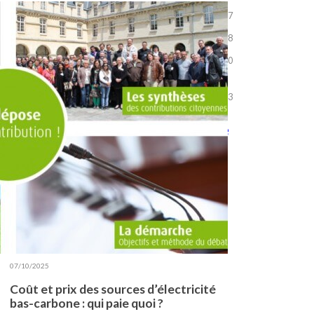
Finance
+
137
La chasse aux Dogmes
+
58
Le temps des crises
+
50
Transition écologique et
+
énergétique
93
Bibliothèque et papiers de
référence
Les plus lus
Que se passe-t-il en Chine sur le front
de la décarbonation ?
07/10/2025
Coût et prix des sources d’électricité
bas-carbone : qui paie quoi ?