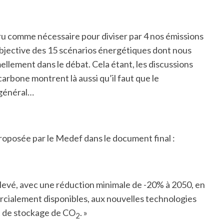
paru comme nécessaire pour diviser par 4 nos émissions
e objective des 15 scénarios énergétiques dont nous
ellement dans le débat. Cela étant, les discussions
 carbone montrent là aussi qu’il faut que le
 général…
proposée par le Medef dans le document final :
élevé, avec une réduction minimale de -20% à 2050, en
rcialement disponibles, aux nouvelles technologies
t de stockage de CO
. »
2