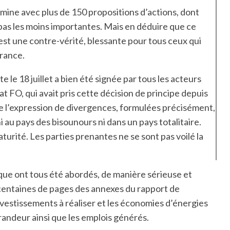
mine avec plus de 150 propositions d’actions, dont
 pas les moins importantes. Mais en déduire que ce
est une contre-vérité, blessante pour tous ceux qui
France.
 le 18 juillet a bien été signée par tous les acteurs
at FO, qui avait pris cette décision de principe depuis
re l’expression de divergences, formulées précisément,
au pays des bisounours ni dans un pays totalitaire.
urité. Les parties prenantes ne se sont pas voilé la
ique ont tous été abordés, de manière sérieuse et
s centaines de pages des annexes du rapport de
nvestissements à réaliser et les économies d’énergies
grandeur ainsi que les emplois générés.