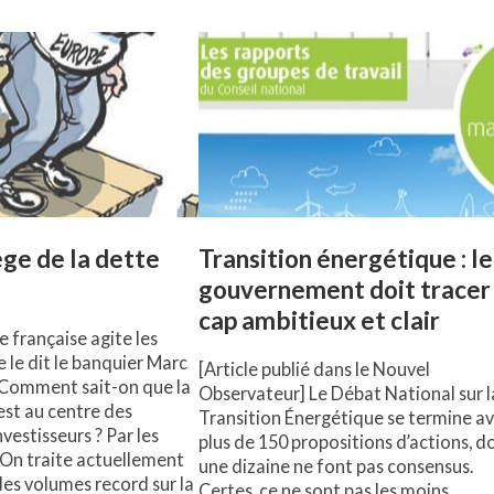
ège de la dette
Transition énergétique : le
gouvernement doit tracer
cap ambitieux et clair
e française agite les
le dit le banquier Marc
[Article publié dans le Nouvel
« Comment sait-on que la
Observateur] Le Débat National sur l
est au centre des
Transition Énergétique se termine a
vestisseurs ? Par les
plus de 150 propositions d’actions, d
 On traite actuellement
une dizaine ne font pas consensus.
des volumes record sur la
Certes, ce ne sont pas les moins