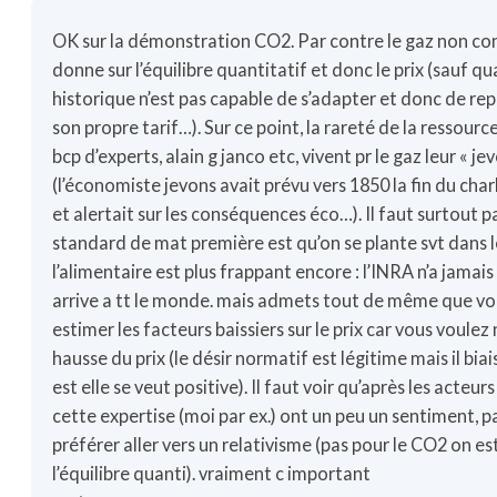
OK sur la démonstration CO2. Par contre le gaz non co
donne sur l’équilibre quantitatif et donc le prix (sauf q
historique n’est pas capable de s’adapter et donc de repe
son propre tarif…). Sur ce point, la rareté de la ressource
bcp d’experts, alain g janco etc, vivent pr le gaz leur « 
(l’économiste jevons avait prévu vers 1850 la fin du ch
et alertait sur les conséquences éco…). Il faut surtout pa
standard de mat première est qu’on se plante svt dans le
l’alimentaire est plus frappant encore : l’INRA n’a jamais 
arrive a tt le monde. mais admets tout de même que vo
estimer les facteurs baissiers sur le prix car vous voul
hausse du prix (le désir normatif est légitime mais il bia
est elle se veut positive). Il faut voir qu’après les acteur
cette expertise (moi par ex.) ont un peu un sentiment, p
préférer aller vers un relativisme (pas pour le CO2 on e
l’équilibre quanti). vraiment c important