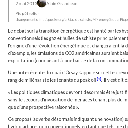
2 mai 2013
Alain Grandjean
Pic pétrolier
changement climatique
, 
Energie
, 
Gaz de schiste
, 
Mix énergétique
, 
Pic p
Le débat sur la transition énergétique est hanté par les h
conventionnels (les gaz et huiles de schiste principalement).
l’origine d’une révolution énergétique et changeraient la 
d’exemple, les émissions de CO2 américaines auraient baiss
exploitation (conduisant à une baisse de la consommatio
Une note récente du quai d’Orsay s’appuie sur cette « révo
[1]
rang de millénariste les tenants du peak oil
. Il y est dit
« Les politiques climatiques devront désormais être justifi
sans le secours d’invocation de menaces tenant plus du m
que d’une prospective raisonnée ».
Ce propos (l’adverbe désormais indiquant une novation) est
hydrocarbures non conventionnels, en tant que tels, ne ch