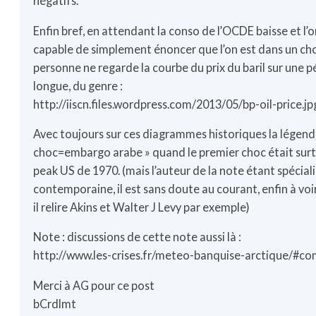
négatifs.
Enfin bref, en attendant la conso de l’OCDE baisse et l’o
capable de simplement énoncer que l’on est dans un choc
personne ne regarde la courbe du prix du baril sur une
longue, du genre :
http://iiscn.files.wordpress.com/2013/05/bp-oil-price.jp
Avec toujours sur ces diagrammes historiques la légend
choc=embargo arabe » quand le premier choc était sur
peak US de 1970. (mais l’auteur de la note étant spéciali
contemporaine, il est sans doute au courant, enfin à voi
il relire Akins et Walter J Levy par exemple)
Note : discussions de cette note aussi là :
http://www.les-crises.fr/meteo-banquise-arctique/#
Merci à AG pour ce post
bCrdlmt