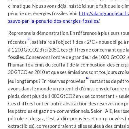
climatique. Nous avons déjà insisté ici sur le fait que le cl
pénurie des énergies fossiles. Voir
http://alaingrandjean.f
sauve-par-la-penurie-des-energies-fossiles/
.
Reprenons la démonstration. En référence à plusieurs sour
[2]
récentes
, satisfaire à l’objectif des « 2°C » nous oblige 
à 1 200 GtCO2 d’ici 2050, ces chiffres ne concernant que 
fossiles. Conservons l’ordre de grandeur de 1000 GtCO2, 
l’humanité a émis du seul fait de la combustion des énergi
30 GTCO en 2010 et que ses émissions sont toujours croiss
[3]
jeu longtemps ? En réserves prouvées
restantes de pétro
avons dans le monde un potentiel d’émissions de l’ordre d
pieds, dont plus de 1 000 GtCO2 en « se contentant » seul
Ces chiffres font en outre abstraction des réserves non p
les pétroles et gaz non-conventionnels. Selon l’AIE, les ré
pétrole et de gaz, c’est-à-dire prouvées et non prouvées
extractibles), correspondraient à elles seules à des émissi