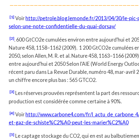
————————————————————————————————
[1]
Voir
http://petrole.blog.lemonde.fr/2013/04/30/le-pic-
selon-une-note-confidentielle-du-quai-dorsay/
[2]
. 600 GtCO2e cumulées environ entre aujourd’hui et 2050
Nature 458, 1158–1162 (2009). 1 200 GtCO2e cumulées env
2050, selon Allen, M. R. et al. Nature 458, 1163–1166 (20
entre aujourd’hui et 2050 Selon l’AIE (World Energy Outloo
récent paru dans La Revue Durable, numéro 48, mar-avril 2
un chiffre encore plus bas : 565 GTCO2.
[3]
Les réserves prouvées représentent la part des ressourc
production est considérée comme certaine à 90%.
[4]
Voir
http://www.carbone4.com/fr/l_actu_de_carbone_
et-gaz-de-schiste%C2%A0-peut-les-marier%C2%A0
[5]
Le captage stockage du CO2, qui en est au balbutiement