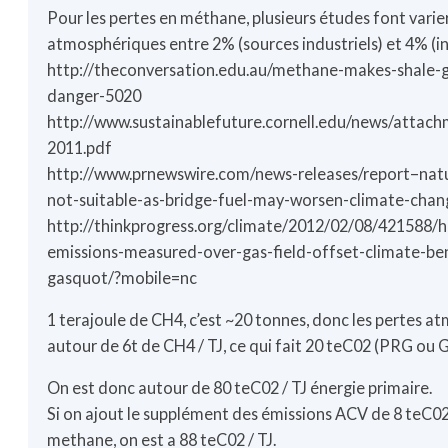
Pour les pertes en méthane, plusieurs études font varier
atmosphériques entre 2% (sources industriels) et 4% (
http://theconversation.edu.au/methane-makes-shale-g
danger-5020
http://www.sustainablefuture.cornell.edu/news/attac
2011.pdf
http://www.prnewswire.com/news-releases/report–natu
not-suitable-as-bridge-fuel-may-worsen-climate-cha
http://thinkprogress.org/climate/2012/02/08/421588/
emissions-measured-over-gas-field-offset-climate-ben
gasquot/?mobile=nc
1 terajoule de CH4, c’est ~20 tonnes, donc les pertes a
autour de 6t de CH4 / TJ, ce qui fait 20 teC02 (PRG ou 
On est donc autour de 80 teC02 / TJ énergie primaire.
Si on ajout le supplément des émissions ACV de 8 teC0
methane, on est a 88 teC02 / TJ.