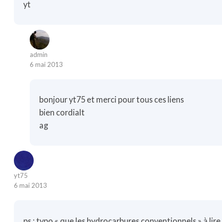
yt
admin
6 mai 2013
bonjour yt75 et merci pour tous ces liens
bien cordialt
ag
yt75
6 mai 2013
ps : typo « que les hydrocarbures conventionnels » à lir