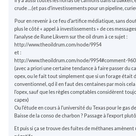
Il y a aussi toutes les norias de camions dans la bakken, e
crude …(et pas d’investissements pour un pipeline, curie
Pour en revenir à ce feu d’artifice médiatique, sans dou
plus le côté « appel à investissements » de ces messages
l’analyse de Rune Likvern sur the oil drum à ce sujet :
http://www.theoildrum.com/node/9954
et :
http://www.theoildrum.com/node/9954#comment-96
(avec a priori une certaine tendance à faire passer du c
opex, ou le fait tout simplement que si un forage était 
conventionnel, qd il en faut des centaines par mois cel
l’opex, sauf que les règles comptables considèrent tou
capex)
Ou l’étude en cours à l’université du Texas pour le gas d
Baisse de la conso de charbon ? Passage à l’export plut
Et puis si ça se trouve des fuites de méthanes amènent 