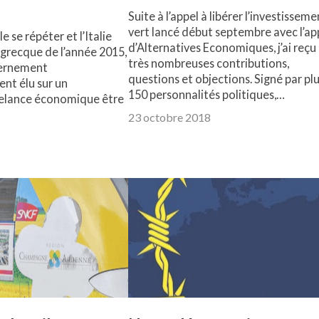
Suite à l’appel à libérer l’investisseme
vert lancé début septembre avec l’ap
le se répéter et l’Italie
d’Alternatives Economiques, j’ai reçu
e grecque de l’année 2015,
très nombreuses contributions,
vernement
questions et objections. Signé par pl
t élu sur un
150 personnalités politiques,…
elance économique être
23 octobre 2018