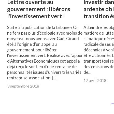
Lettre ouverte au
Investir dans
gouvernement : libérons
ardente obl
l’investissement vert !
transition 
Suite à la publication de la tribune « On
Atteindre les obj
ne fera pas plus d’écologie avec moins de
matière de lutt
moyens« , nous avons avec Gaël Giraud
climatique néces
été à l’origine d’un appel au
radicale de ses 
gouvernement pour libérer
décennies à venir
l’investissement vert. Réalisé avec l’appui
être actionnés. 
d’Alternatives Economiques cet appel a
transport (qui r
déjà reçu le soutien d’une centaine de
des émissions de
personnalités issues d’univers très variés
de…
(entreprise, association, […]
17 avril 2018
3 septembre 2018