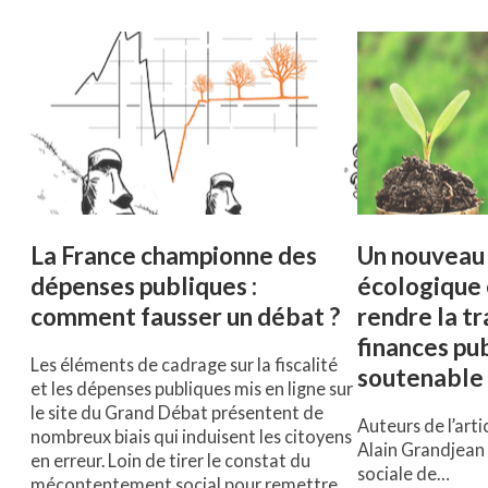
La France championne des
Un nouveau
dépenses publiques :
écologique 
comment fausser un débat ?
rendre la tr
finances pu
Les éléments de cadrage sur la fiscalité
soutenable
et les dépenses publiques mis en ligne sur
le site du Grand Débat présentent de
Auteurs de l’artic
nombreux biais qui induisent les citoyens
Alain Grandjean 
en erreur. Loin de tirer le constat du
sociale de…
mécontentement social pour remettre