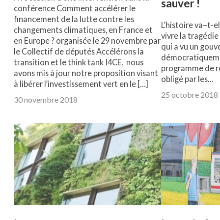
sauver !
conférence Comment accélérer le
financement de la lutte contre les
L’histoire va–t-el
changements climatiques, en France et
vivre la tragédi
en Europe ? organisée le 29 novembre par
qui a vu un gou
le Collectif de députés Accélérons la
démocratiquemen
transition et le think tank I4CE, nous
programme de r
avons mis à jour notre proposition visant
obligé par les…
à libérer l’investissement vert en le […]
25 octobre 2018
30 novembre 2018