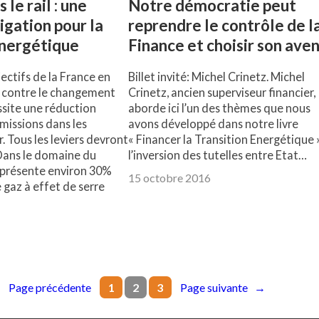
 le rail : une
Notre démocratie peut
igation pour la
reprendre le contrôle de l
énergétique
Finance et choisir son aven
ectifs de la France en
Billet invité: Michel Crinetz. Michel
e contre le changement
Crinetz, ancien superviseur financier,
site une réduction
aborde ici l’un des thèmes que nous
émissions dans les
avons développé dans notre livre
. Tous les leviers devront
« Financer la Transition Energétique »
Dans le domaine du
l’inversion des tutelles entre Etat…
eprésente environ 30%
15 octobre 2016
 gaz à effet de serre
←
Page précédente
Page suivante
→
1
2
3